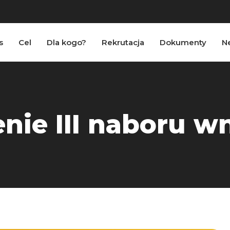
s
Cel
Dla kogo?
Rekrutacja
Dokumenty
N
nie III naboru 