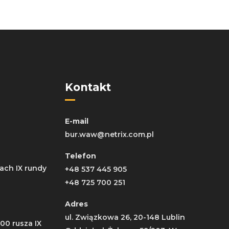
Kontakt
E-mail
bur.waw@netrix.com.pl
Telefon
ach IX rundy
+48 537 445 905
+48 725 700 251
Adres
ul. Związkowa 26, 20-148 Lublin
:00 rusza IX