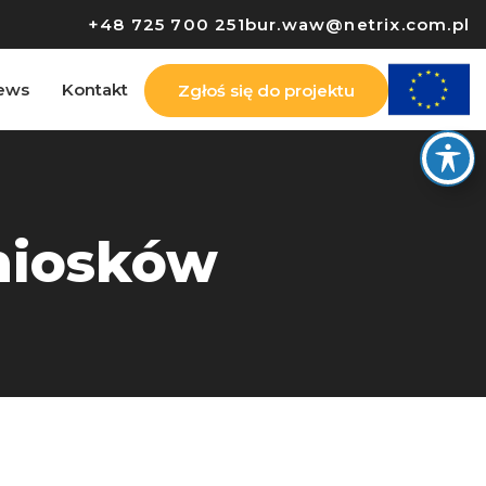
+48 725 700 251
bur.waw@netrix.com.pl
ews
Kontakt
Zgłoś się do projektu
wniosków