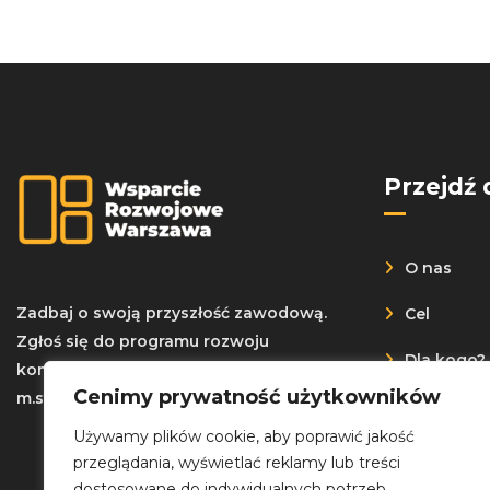
Przejdź 
O nas
Zadbaj o swoją przyszłość zawodową.
Cel
Zgłoś się do programu rozwoju
Dla kogo?
kompetencji w regionie warszawskim –
Cenimy prywatność użytkowników
m.st. Warszawa
Rekrutacj
Używamy plików cookie, aby poprawić jakość
Dokument
przeglądania, wyświetlać reklamy lub treści
dostosowane do indywidualnych potrzeb