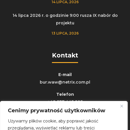
14 LIPCA, 2026
14 lipca 2026 r. o godzinie 9:00 rusza IX nabór do
projektu
13 LIPCA, 2026
Kontakt
E-mail
bur.waw@netrix.com.pl
Telefon
+48 537 445 905
+48 725 700 251
Cenimy prywatność użytkowników
Używamy plików cookie, aby poprawić jakość
Adres
przeglądania, wyświetlać reklamy lub treści
ul. Związkowa 26, 20-148 Lublin