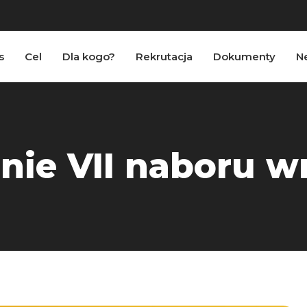
s
Cel
Dla kogo?
Rekrutacja
Dokumenty
N
nie VII naboru 