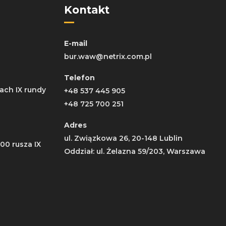
Kontakt
E-mail
bur.waw@netrix.com.pl
Telefon
ach IX rundy
+48 537 445 905
+48 725 700 251
Adres
ul. Związkowa 26, 20-148 Lublin
:00 rusza IX
Oddział: ul. Żelazna 59/203, Warszawa