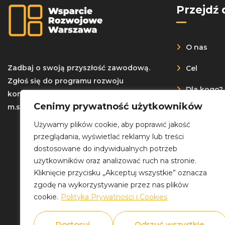
Przejdź 
O nas
Zadbaj o swoją przyszłość zawodową.
Cel
Zgłoś się do programu rozwoju
Dla kogo?
kompetencji w regionie warszawskim –
Cenimy prywatność użytkowników
m.st. Warszawa
Rekrutacj
Używamy plików cookie, aby poprawić jakość
Dokument
przeglądania, wyświetlać reklamy lub treści
dostosowane do indywidualnych potrzeb
News
użytkowników oraz analizować ruch na stronie.
Kliknięcie przycisku „Akceptuj wszystkie” oznacza
Kontakt
zgodę na wykorzystywanie przez nas plików
cookie.
Polityka Prywatności i Cookies
Dostosuj
Odrzuć wszystkie