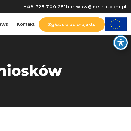
+48 725 700 251
bur.waw@netrix.com.pl
ews
Kontakt
Zgłoś się do projektu
wniosków